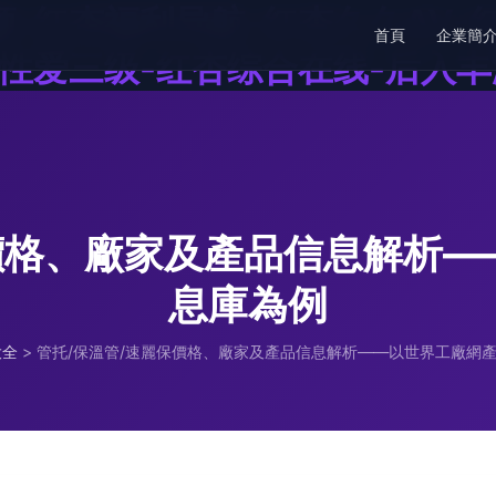
-红杏福利导航-红杏久久AV-
首頁
企業簡
杏性爱三级-红杏综合在线-后入
價格、廠家及產品信息解析
息庫為例
大全
>
管托/保溫管/速麗保價格、廠家及產品信息解析——以世界工廠網