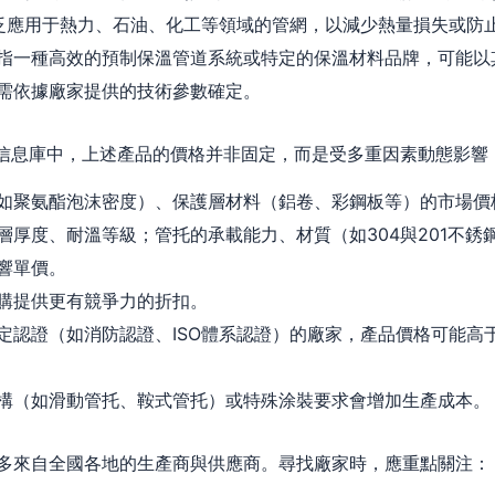
。廣泛應用于熱力、石油、化工等領域的管網，以減少熱量損失或防
指一種高效的預制保溫管道系統或特定的保溫材料品牌，可能以
需依據廠家提供的技術參數確定。
品信息庫中，上述產品的價格并非固定，而是受多重因素動態影響
如聚氨酯泡沫密度）、保護層材料（鋁卷、彩鋼板等）的市場價
層厚度、耐溫等級；管托的承載能力、材質（如304與201不銹
響單價。
購提供更有競爭力的折扣。
定認證（如消防認證、ISO體系認證）的廠家，產品價格可能高
構（如滑動管托、鞍式管托）或特殊涂裝要求會增加生產成本。
多來自全國各地的生產商與供應商。尋找廠家時，應重點關注：