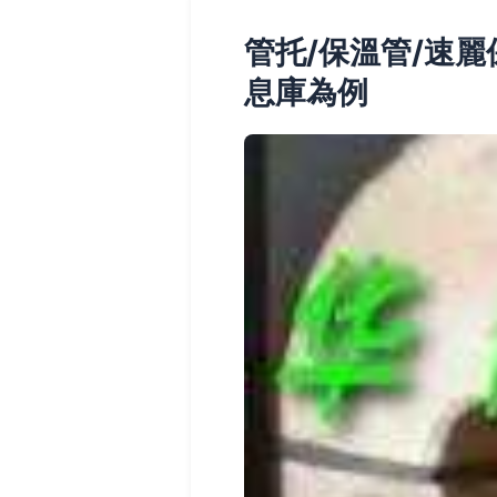
管托/保溫管/速
息庫為例