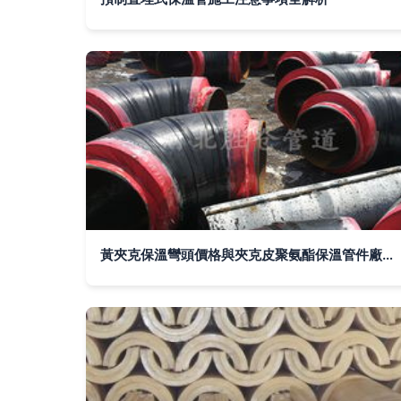
黃夾克保溫彎頭價格與夾克皮聚氨酯保溫管件廠生產解析