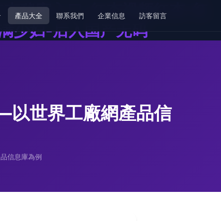
红杏秘密入口-红杏视频红杏-红
介
產品大全
聯系我們
企業信息
訪客留言
丰满少妇-后入国产无码
——以世界工廠網產品信
產品信息庫為例