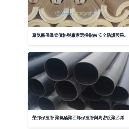
聚氨酯保溫管價格與廠家選擇指南 安全防護與采購要點解析
榮邦保溫管 聚氨酯聚乙烯保溫管與高密度聚乙烯夾克管的生產標桿