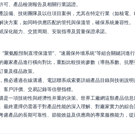
許可、產品檢測報告及相關行業認證。
產設備、技術團隊及以往項目案例，尤其在特定行業（如核電、L
解決方案，如同時供應匹配的管托與保溫管，確保系統兼容性。
紙深化能力、交貨周期、安裝指導及質量保證承諾。
、“聚氨酯預制直埋保溫管”、“速麗保外墻系統”等組合關鍵詞進
的廠家產品進行橫向對比，重點比較技術參數（導熱系數、抗壓
訂量及樣品政策。
，務必通過在線溝通、電話聯系或索要詳細產品目錄與技術說明
、客戶評價、交易記錄等信譽指標。
購是一項技術性與經濟性并重的決策。世界工廠網這類產品信息
。最終選擇仍需基于對產品性能的深入理解、對廠家實力的綜合
考慮產品的長期可靠性、節能效益及供應商的專業服務能力，從