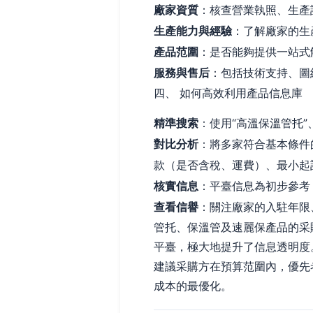
廠家資質
：核查營業執照、生產
生產能力與經驗
：了解廠家的生
產品范圍
：是否能夠提供一站式
服務與售后
：包括技術支持、圖
四、 如何高效利用產品信息庫
精準搜索
：使用“高溫保溫管托”
對比分析
：將多家符合基本條件
款（是否含稅、運費）、最小起
核實信息
：平臺信息為初步參考
查看信譽
：關注廠家的入駐年限
管托、保溫管及速麗保產品的采
平臺，極大地提升了信息透明度
建議采購方在預算范圍內，優先
成本的最優化。