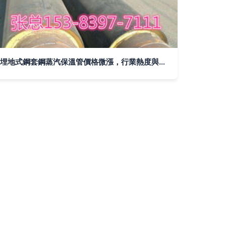
埋地式鋼套鋼蒸汽保溫管價格微漲，行業熱度與原材料成本共振