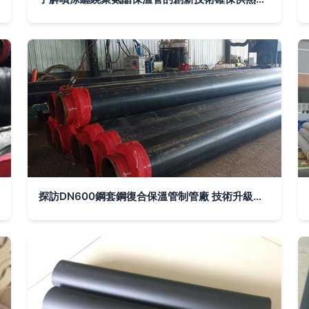
探訪DN600鋼套鋼復合保溫管制管廠 技術升級守護能源輸送命脈