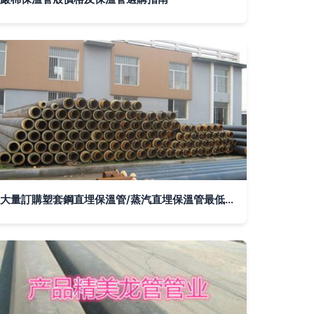
大量訂購塑套鋼直埋保溫管/蒸汽直埋保溫管最低價格-產品報價-廊坊市大城保溫材料