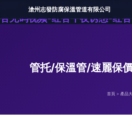
狠狠色五月天综合-狠撸在线视频
滄州志發防腐保溫管道有限公司
杏无码视频-红杏午夜诱惑-红
管托/保溫管/速麗保
首頁
>
產品