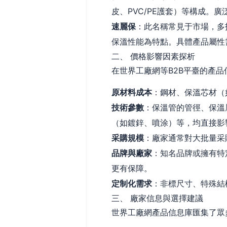
皮、PVC/PE護套）等構成
速麗保
：此名稱常見于市場，多
保溫性能為特點。具體產品屬性
二、 價格影響因素探析
在世界工廠網等B2B平臺的產
原材料成本
：鋼材、保溫芯材（
技術參數
：保溫管的管徑、保溫
（如鍍鋅、噴涂）等，均直接影
采購規模
：廠家通常對大批量采
品牌與廠家
：知名品牌或擁有特
更有保障。
定制化需求
：非標尺寸、特殊結
三、 廠家信息與選擇建議
世界工廠網產品信息庫匯集了眾