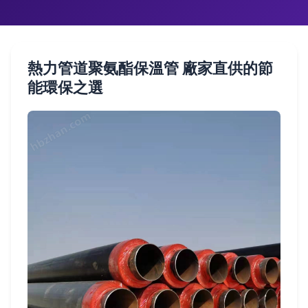
熱力管道聚氨酯保溫管 廠家直供的節
能環保之選