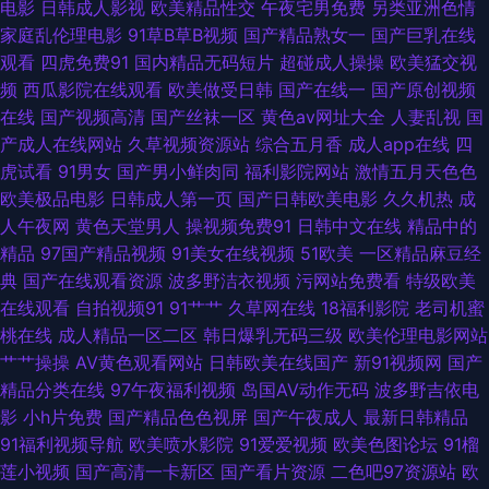
电影
日韩成人影视
欧美精品性交
午夜宅男免费
另类亚洲色情
家庭乱伦理电影
91草B草B视频
国产精品熟女一
国产巨乳在线
级免费大黄 欧美va网站 精品福利探花 成人巨网站 91在线永久观看直播 91探
观看
四虎免费91
国内精品无码短片
超碰成人操操
欧美猛交视
频
西瓜影院在线观看
欧美做受日韩
国产在线一
国产原创视频
花精品在线 91激情91激情 91po视频w 日本理论 免费91 欧美黄久久 久久六
在线
国产视频高清
国产丝袜一区
黄色av网址大全
人妻乱视
国
产成人在线网站
久草视频资源站
综合五月香
成人app在线
四
视频 国产第一页在线观看 国产精品操逼情人网站 国产精品分类 95视频福利
虎试看
91男女
国产男小鲜肉同
福利影院网站
激情五月天色色
欧美极品电影
日韩成人第一页
国产日韩欧美电影
久久机热
成
导航 亚洲色天堂在线播放 精品天堂91 91综合色图 亚州av不卡 国产婷婷视频
人午夜网
黄色天堂男人
操视频免费91
日韩中文在线
精品中的
精品
97国产精品视频
91美女在线视频
51欧美
一区精品麻豆经
一区二区 91欧美色色 91n在线看 日本小网站一区二E 91视频进入网页 无吗
典
国产在线观看资源
波多野洁衣视频
污网站免费看
特级欧美
在线观看
自拍视频91
91艹艹
久草网在线
18福利影院
老司机蜜
av在线播放 国产精品午夜啪啪视频 a福利在线啊 91国产黑丝足交 日本韩国
桃在线
成人精品一区二区
韩日爆乳无码三级
欧美伦理电影网站
艹艹操操
AV黄色观看网站
日韩欧美在线国产
新91视频网
国产
欧美国产 久久精品福利资源站 超碰yb av久热 TS国产视频在线看 操91网 俺
精品分类在线
97午夜福利视频
岛国AV动作无码
波多野吉依电
影
小h片免费
国产精品色色视屏
国产午夜成人
最新日韩精品
去射官网 抖阴免费网站 福利姬91视频网站 福利姬91视频网站 国产精品久久
91福利视频导航
欧美喷水影院
91爱爱视频
欧美色图论坛
91榴
莲小视频
国产高清一卡新区
国产看片资源
二色吧97资源站
欧
夜夜操 欧美日韩专区欧美日韩 日韩无码不卡的 深爱激情网五月婷婷 先锋资