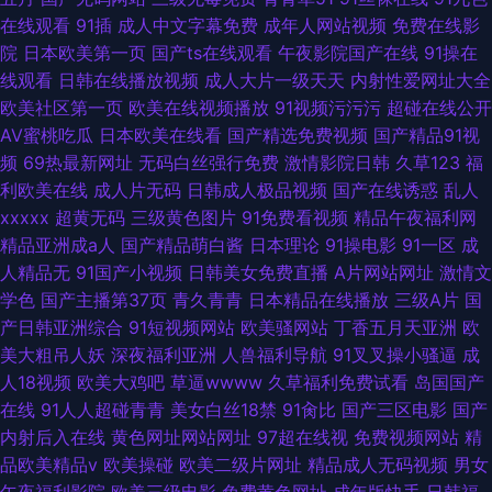
在线观看
91插
成人中文字幕免费
成年人网站视频
免费在线影
院
日本欧美第一页
国产ts在线观看
午夜影院国产在线
91操在
线观看
日韩在线播放视频
成人大片一级天天
内射性爱网址大全
欧美社区第一页
欧美在线视频播放
91视频污污污
超碰在线公开
AV蜜桃吃瓜
日本欧美在线看
国产精选免费视频
国产精品91视
频
69热最新网址
无码白丝强行免费
激情影院日韩
久草123
福
利欧美在线
成人片无码
日韩成人极品视频
国产在线诱惑
乱人
xxxxx
超黄无码
三级黄色图片
91免费看视频
精品午夜福利网
精品亚洲成a人
国产精品萌白酱
日本理论
91操电影
91一区
成
人精品无
91国产小视频
日韩美女免费直播
A片网站网址
激情文
学色
国产主播第37页
青久青青
日本精品在线播放
三级A片
国
产日韩亚洲综合
91短视频网站
欧美骚网站
丁香五月天亚洲
欧
美大粗吊人妖
深夜福利亚洲
人兽福利导航
91叉叉操小骚逼
成
人18视频
欧美大鸡吧
草逼wwww
久草福利免费试看
岛国国产
在线
91人人超碰青青
美女白丝18禁
91肏比
国产三区电影
国产
内射后入在线
黄色网址网站网址
97超在线视
免费视频网站
精
品欧美精品v
欧美操碰
欧美二级片网址
精品成人无码视频
男女
午夜福利影院
欧美三级电影
免费黄色网址
成年版快手
日韩福