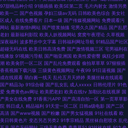
97甜桃品种介绍
91插插插
欧美SE第二页
毛片内射女
激情另类
欧美一二
国产色视频
孕妇三级av无码
日韩欧美色综合
美女社
区成人
在线免费看片
日本一级
国产传媒视频网站
免费观看污
网站
最新激情h网站
国产喷浆抽搐
宅男久久国产精品
国产乱肥
老妇
最新福利影院
欧美人妖视频网站
窝窝午夜理论
久草视频
深夜福利
波多野步中文字幕
日韩福利网址导航
91精品国产社区
超碰无码在线
欧美日韩高清免费
国产激情视频三区
宅男福利在
线播放
91视频污导航
国产啪亚洲国
欧美性爱密臀
疯狂少妇喷
潮
欧美肏屄一区二区
国产乱伦免费观看
偷拍草草草
97狠狠插
香蕉视频下载污版
三级黄色视频网址
午夜99
91日逼视频
国产
成在线观看
萌白酱一线天
乱伦五月天婷婷
美腿丝袜在线观看
国产精品3p
91综合碰
国产乱女乱
成人xxxxx
日韩伦理片
91色
爱
免费黄色av网址
欧美肥老妇
欧美在线tv
加勒比在线视屏
国
产美女在线免费
91香蕉污APP
国产高清自拍一区
第一页草草影
院
韩日成人
精品福利
91天堂一区二区
日韩a级电影
国产二区
高清
国产www视频
国产粉嫩
国产男女猛视频
91社在线看
欧
美日韩黄色片
变态另态另类2
91李宗精品
黑丝袜自慰喷水
乱伦
五月
国产无码网站
三级无毒免费
青青草51
91丝袜在线
91九色