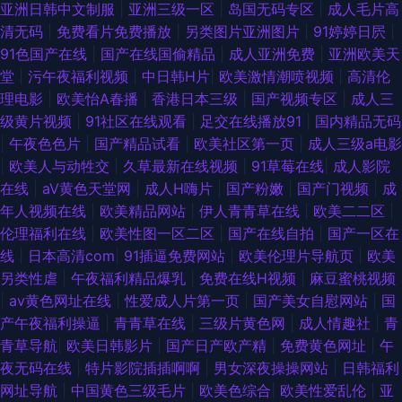
亚洲日韩中文制服
|
亚洲三级一区
|
岛国无码专区
|
成人毛片高
清无码
|
免费看片免费播放
|
另类图片亚洲图片
|
91婷婷日屄
|
91色国产在线
|
国产在线国偷精品
|
成人亚洲免费
|
亚洲欧美天
堂
|
污午夜福利视频
|
中日韩H片
|
欧美激情潮喷视频
|
高清伦
理电影
|
欧美怡A春播
|
香港日本三级
|
国产视频专区
|
成人三
级黄片视频
|
91社区在线观看
|
足交在线播放91
|
国内精品无码
|
午夜色色片
|
国产精品试看
|
欧美社区第一页
|
成人三级a电影
|
欧美人与动牲交
|
久草最新在线视频
|
91草莓在线
|
成人影院
在线
|
aV黄色天堂网
|
成人H嗨片
|
国产粉嫩
|
国产门视频
|
成
年人视频在线
|
欧美精品网站
|
伊人青青草在线
|
欧美二二区
|
伦理福利在线
|
欧美性图一区二区
|
国产在线自拍
|
国产一区在
线
|
日本高清com
|
91插逼免费网站
|
欧美伦理片导航页
|
欧美
另类性虐
|
午夜福利精品爆乳
|
免费在线H视频
|
麻豆蜜桃视频
|
av黄色网址在线
|
性爱成人片第一页
|
国产美女自慰网站
|
国
产午夜福利操逼
|
青青草在线
|
三级片黄色网
|
成人情趣社
|
青
青草导航
|
欧美日韩影片
|
国产日产欧产精
|
免费黄色网址
|
午
夜无码在线
|
特片影院插插啊啊
|
男女深夜操操网站
|
日韩福利
网址导航
|
中国黄色三级毛片
|
欧美色综合
|
欧美性爱乱伦
|
亚