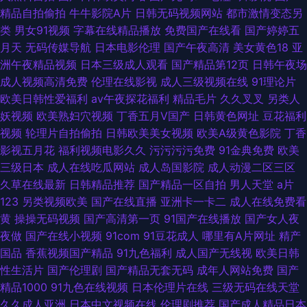
精品自拍偷拍
牛牛影院A片
日韩无码视频网站
都市激情变态另
类
男女91视频
字幕在线精品播放
免费国产在线看
国产婷婷五
月天
无码传媒导航
日本电影伦理
国产午夜高清
美女黄色18
亚
洲午夜精品视频
日本三级成人观看
国产精品第12页
日韩午夜场
成人视频高清免费
伦理在线影视
成人三级视频在线
91理论片
欧美日韩性爱福利
av午夜探花福利
精品毛片
久久叉叉
另类人
妖视频
欧美熟妇穴视频
丁香五月V国产
日韩黄色网址
豆花福利
视频
轮理片自拍偷拍
日韩欧美美女视频
欧美A级黄色影院
丁香
影视五月花
福利视频电影久久
污污污污免费
91金典免费
欧美
三级日本
成人在线吃瓜网站
成人岛国影院
成人动漫二区三区
久草在线最新
日韩精品推荐
国产精品一区自拍
男人天堂
a片
123
另类视频欧美
国产在线直播
亚洲卡一卡二
成人在线免费看
黄
操操无码视频
国产高清第一页
91国产在线播放
国产女人夜
夜做
国产在线小视频
91com
91豆花成人
哪里有A片网址
精产
国品
香蕉视频国产精品
91九色福利
成人国产无线视
欧美日韩
性生活片
国产伦理剧
国产精品无套无码
成年人网站免费
国产
精品1000
91九色在线视频
日本伦理片在线
三级无码在线天堂
久久成人亚洲
日本中文视频在线
伦理剧推荐
国产成人精品日本