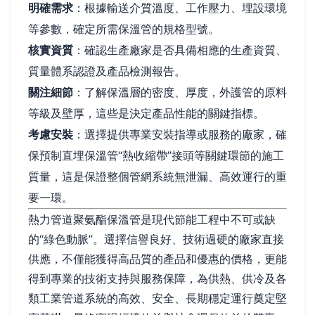
明確需求
：根據輸送介質溫度、工作壓力、埋設環境
等參數，確定所需保溫管的規格型號。
核實資質
：確認生產廠家是否具備相應的生產資質、
質量體系認證及產品檢測報告。
關注細節
：了解保溫層的密度、厚度，外護管的原料
等級及壁厚，這些是決定產品性能的關鍵指標。
考慮安裝
：選擇提供專業安裝指導或服務的廠家，確
保預制直埋保溫管“熱收縮帶”接頭等關鍵環節的施工
質量，這是保證整個管網系統無泄漏、高效運行的重
要一環。
熱力管道聚氨酯保溫管是現代節能工程中不可或缺
的“綠色動脈”。選擇信譽良好、技術過硬的廠家直接
供應，不僅能獲得高品質的產品和優惠的價格，更能
得到專業的技術支持與服務保障，為供熱、供冷及各
類工業管道系統的高效、安全、長期穩定運行奠定堅