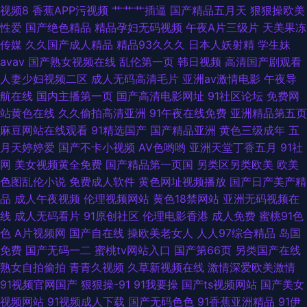
视频8
香蕉APP污视频
艹艹艹插逼
国产精品五月天
狠狠操欧美
性爱
国产绝色精品
精品孕妇无码视频
午夜A片三级片
天美果冻
影音中文字幕av 91逼在线 91麻豆传媒免费卡通 91伊人久热精品 变态avav
传媒
久久国产成人精品
精品93久久久
日本人妖射精
学生妹
avav
国产熟女视频在线
乱伦第一页
韩日视频
高清国产剧观看
国产综合艹屄片 久久嫩草精品久久网站 欧美日韩亚洲国产成 影音先锋资源
人妻少妇视频二区
成人无码高清毛片
亚洲av激情电影
午夜导
航在线
国内主播第一页
国产高清电影网址
91社区论坛
免费网
站AV 不卡二区 伊人天堂另类 91激情双飞 91四虎影院视频在线播放 肏屄视
站黄色在线
久久偷拍高清亚洲
91午夜在线免费
亚洲精品第五页
麻豆网站在线观看
91精选国产
国产精品亚洲
黄色三级成年
五
屏 国产精品久久日 九九久久精品视频 女同片免费网站 日韩黄色成人在线网
月天婷婷爱
国产不卡小视频
AV色哟哟
亚洲天堂丁香五月
91社
网
美女视频黄全免费
国产精品第一页国
另类区另类欧美
欧美
站 午夜国产精品小福利
色图乱伦小说
免费成人软件
黄色网址视频播放
国产日产美产精
品
成人午夜视频
伦理视频网站
黄色18禁网站
亚洲无码视频在
线
成人无码看片
91原创社区
伦理电影香港
成人免费
蜜桃91色
色
A片视频网
国产自在线
操欧美老女人
人人97综合精品
岛国
免费
国产无码一二
蜜桃tv网站入口
国产第66页
另类国产在线
熟女自拍偷拍
青青久视频
久草新视频在线
激情深爱欧美激情
91视频官网国产
狠狠操-91
91我要操
国产ts视频网站
国产美女
视频网站
91视频成人下载
国产无码色色
91香蕉亚洲精品
91伊