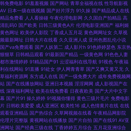
韩免费电影
91羞羞视频
国产网站
青草全福视在线
性导航影视
AV
日本一级在线视频
国产好片浮力
91久操
国产精品成人在线
导航 成人在线视频网站 高清自慰成人 人人艹超碰 丝足av 影视先锋资源av网
精品免费看
人人看操碰
午夜伦理电影网
久久国自产拍精品
高
清乱码0
国产欧美
日韩三级黄色A片
伦理电影亚洲国产
福利姬
91九色韩国 91第一福利 国内免费观看在线 久草手机福利视频 久久香蕉网av
黄色网址
欧美伊人影院
丁香成人五月花
黄色网网址女
久草视
频最新网址
日韩大片在线看
久久亚洲人成
亚州色图乱伦小说
欧美日韩亚洲国产另类 影音先锋av电影网站 91精彩视频在线观看 91人人插
国产va免费观看
国产人妖第二
成人影片h
91色婷婷瑟色
东京热
狠狠草
日韩精品观看
91最新国产精品
一级黄色网
91色色人妻
91探花酒店在线观看 白丝被艹 超碰人人妻人人爱 福利姬99 国产精品欧美在
都市激情婷婷
91精品国产91
云涩福利在线导航
91视色
午夜福
利在线网站
91直播
91处女
伊人网青青草
国产又爽又黄又无
久
线网址 欧美视频H版 香蕉视频18日本 亚洲最强看黄网站 91九色精品女同系
草福利资源网
东方成人在线
国产一级免费大片
成年免费视频网
站
国产在线播放网站
亚洲日本视频
淫淫网网
成人影视国产在
列 av福利网站 婷婷丁香一区二区 91热爆在线视频 草莓视频vt 精品一期二期
线
深夜福利网址
欧美在线免费看
日夜夜欧美
国产大片中文字
幕
国产片91
操久婷婷
91视频你懂得
黄色三级片毛片
免费电影
在线 久久嫩草精品久久 麻豆四虎 色呦呦丁香十月 亚洲免费 在线不卡视频一
片
日韩欧美爱爱
成人亚洲区
欧美性16
成人色情黄片在线
在线
观看亚洲精品
国产热综合
久草网视频在线看
午夜精品网影院
区 91极品 91香蕉视频亚洲最新 丁香乱轮 久久艹an 蜜桃视频官网 四虎网站
伦理片完整版
黄视网站在线播放
国产片自拍
国产在线91
AV亚
洲网址
国产经典三级在线
丁香婷婷五月综合
五月花亚洲综合
网址 新在线vt天堂 91传媒福利片 91极品探花在线观看 91茄子成品传媒 91丝