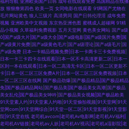
福利导航
亚洲欧美国产日韩
成年在线观看免费
岛国精品在线播
放
狠狠撸第四色
欧美一页
女同电影在线观看
91网国产尤物在
毛片网站黄色
狼人三级片
高清男同
国产日韩伦理淫
成年免费
视频
亚洲欧美中文视频
东京热亚洲色图
蜜桃成人超碰网
91精
品小视频
久草福利免费视影
五月天堂网
黄色美女网站
国产a级
0|国产a级大片|国产a级大全|国产a级电影|国产a级国片免费|国
产a级黄片免费|国产a级黄色毛片|国产a级理论|国产a级毛片|国
产a级免费
日本一卡精品视频免费|日本一卡两卡三卡免费视频|
日本一卡三卡四卡在线观看|日本一区不卡高清更新二区|日本一
区到一本在线观看|日本一区二高清无卡区|日本一区二区更新不
卡|日本一区二区三区免费A片|日本一区二区三区免费视频|日本
一区二区三区在线网
国产极品劲爆|国产极品精品|国产极品精品
免|国产极品精品网站|国产极品美|国产极品美女高潮|国产极品
美女乱伦|国产极品美女呻吟|国产极品美女视频|国产极品欧美
91天堂素人约|91天堂素人约啪|91天堂偷拍视频|91天堂网|91天
堂网com|91天堂网综合|91天堂一区二区|91天堂影视|91天堂影
院|91天堂在线
老司机avcom|老司机Av电影网|老司机AV福利|
老司机AV链接|老司机av人妖|老司机AV视讯|老司机a湿影院|老