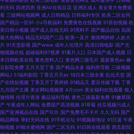
利无码
四虎四房
亚洲AV在线豆花
亚洲区成人
美女黄片免费观
看
三级网站视频网
成人日韩精品
日韩福利专区
欧美二区女同
国产精品一区91
小x导航福利
免费黄色在线视频
91原创视频
欧
美日韩小视频
国产成人在线无码
91黑料不
国产极品自拍
岛国
最大色网站
精品无码国产二品
欧美一及片
激情网婷婷
人妖大
片
91天堂影视
国产www
成年人伦理片
高清日韩电影
国产尤
物视频在线
超碰福利97视屏
91看片入口
日本国产成人视频
日
本日韩欧美在线
黄色资料入口
黄色网三级毛片
最新黄色av
麻
豆影院免费
五月天堂丁香
国产精品水多
福利所导航
三级视频
网站J
51福利影院
丁香五月天av
18日本三级全黄
乱伦天堂
国
产在线短视频
丁香五月丁香婷婷
91精品又
爱豆传媒下载
丁香
九月国产主播
美女网站视频黄
A片com
美女福利在线观看
狼人
激情网
伦理片香港
极品福利导航
黄色三级最新免费
91嫩草国
产
午夜成年人网站
免费国产高清视频
91草莓
丝瓜视频污成人
国产亚洲视品在线
国产玖玖
国产免费毛不卡片
久久无码
国产
精品网络
孕妇无码在线
91手机论坛
91视频新地址
91日逼
午夜
啪视频
91啪水蜜桃网
国产二区无码
91日韩在线观看
西瓜影院