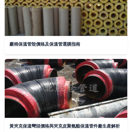
巖棉保溫管殼價格及保溫管選購指南
黃夾克保溫彎頭價格與夾克皮聚氨酯保溫管件廠生產解析