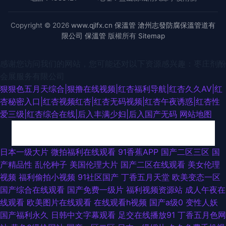
Copyright © 2026
www.qjlfx.cn
保溫管
滄州志發防腐保溫管道有
限公司
保溫管
版權所有
Sitemap
感谢您访问我们的网站，您可能还对以下资源感兴趣：枣庄剂酚
会展服务有限公司
狠狠色五月天综合|狠撸在线视频|红杏福利导航|红杏久久AV|红
杏秘密入口|红杏视频红杏|红杏无码视频|红杏午夜诱惑|红杏性
爱三级|红杏综合在线|后入丰满少妇|后入国产无码
网站地图
日韩深夜肏逼啪啪啪 91色美白乳 韩日VT色情网站 先锋影音波多野吉衣 91视
日本一级大片
微拍福利在线观看
91香蕉APP
国产二区三区
国
产精品性
乱伦种子
美国伦理大片
国产二区在线观看
美女伦理
频在线观看最新 海角免费tv 日韩激情av无码网点 91狼人社在线 97资源站老
视频
福利偷拍小视频
91社区国产
丁香五月天堂
欧美变态一区
国产综合在线观看
国产免费一级片
福利视频资源站
成人午夜在
师素人 95色色 91淫淫影院 91视频日本 五月婷婷新网站 91视频日韩美欧中
线观看
欧美图片在线观看
在线观看h视频
国产a级0
变性人妖
国产福利永久
日韩中文字幕观看
足交在线播放91
丁香五月色网
91青青cao 91官方视频网站 91伦乱视频 91色搞 综合欧美第一第二第三 亚洲