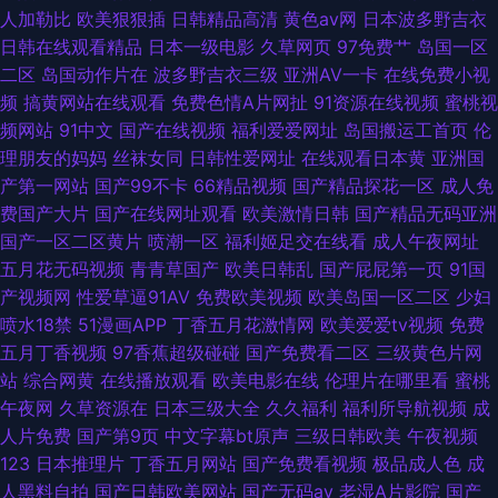
人加勒比
欧美狠狠插
日韩精品高清
黄色av网
日本波多野吉衣
日韩在线观看精品
日本一级电影
久草网页
97免费艹
岛国一区
二区
岛国动作片在
波多野吉衣三级
亚洲AV一卡
在线免费小视
频
搞黄网站在线观看
免费色情A片网扯
91资源在线视频
蜜桃视
频网站
91中文
国产在线视频
福利爱爱网址
岛国搬运工首页
伦
理朋友的妈妈
丝袜女同
日韩性爱网址
在线观看日本黄
亚洲国
产第一网站
国产99不卡
66精品视频
国产精品探花一区
成人免
费国产大片
国产在线网址观看
欧美激情日韩
国产精品无码亚洲
国产一区二区黄片
喷潮一区
福利姬足交在线看
成人午夜网址
五月花无码视频
青青草国产
欧美日韩乱
国产屁屁第一页
91国
产视频网
性爱草逼91AV
免费欧美视频
欧美岛国一区二区
少妇
喷水18禁
51漫画APP
丁香五月花激情网
欧美爱爱tv视频
免费
五月丁香视频
97香蕉超级碰碰
国产免费看二区
三级黄色片网
站
综合网黄
在线播放观看
欧美电影在线
伦理片在哪里看
蜜桃
午夜网
久草资源在
日本三级大全
久久福利
福利所导航视频
成
人片免费
国产第9页
中文字幕bt原声
三级日韩欧美
午夜视频
123
日本推理片
丁香五月网站
国产免费看视频
极品成人色
成
人黑料自拍
国产日韩欧美网站
国产无码av
老湿A片影院
国产