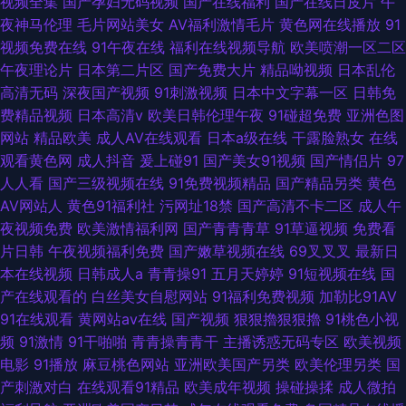
视频全集
国产孕妇无码视频
国产在线福利
国产在线日皮片
午
夜神马伦理
毛片网站美女
AV福利激情毛片
黄色网在线播放
91
视频免费在线
91午夜在线
福利在线视频导航
欧美喷潮一区二区
午夜理论片
日本第二片区
国产免费大片
精品呦视频
日本乱伦
高清无码
深夜国产视频
91刺激视频
日本中文字幕一区
日韩免
费精品视频
日本高清v
欧美日韩伦理午夜
91碰超免费
亚洲色图
网站
精品欧美
成人AV在线观看
日本a级在线
干露脸熟女
在线
观看黄色网
成人抖音
爰上碰91
国产美女91视频
国产情侣片
97
人人看
国产三级视频在线
91免费视频精品
国产精品另类
黄色
AV网站人
黄色91福利社
污网址18禁
国产高清不卡二区
成人午
夜视频免费
欧美激情福利网
国产青青青草
91草逼视频
免费看
片日韩
午夜视频福利免费
国产嫩草视频在线
69叉叉叉
最新日
本在线视频
日韩成人a
青青操91
五月天婷婷
91短视频在线
国
产在线观看的
白丝美女自慰网站
91福利免费视频
加勒比91AV
91在线观看
黄网站av在线
国产视频
狠狠擼狠狠擼
91桃色小视
频
91激情
91干啪啪
青青操青青干
主播诱惑无码专区
欧美视频
电影
91播放
麻豆桃色网站
亚洲欧美国产另类
欧美伦理另类
国
产刺激对白
在线观看91精品
欧美成年视频
操碰操揉
成人微拍