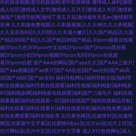
司机操逼视频|老司机操逼网|老司机操操操
激情成人福利|激情
成人社区|激情成人文学|激情成人五月天|激情成人专区|激情刺
激国产|激情导航网|激情丁香五月花|激情都市天堂av|激情都市
亚洲
久久刺激免费视频|久久刺激视频|久久大神|久久大香视频|
久久东京热99|久久抖阴|久久丰满小嫩穴|久久国产精品|久久国
产精品99国产精|久久国产精品99国产精品
91porn最新在线视
频|91po九色|91Ppron中文在线|91pron国产|91pron黑丝视
频|91pron少妇|91pron视频|91pron无码|91pron在线观
看|91pron自慰
国产AAA的网站|国产aaa久久|国产AAA三级片|
国产aaa视频|国产aa禁片|国产AA乱伦|国产aa自拍|国产ab高
清|国产AB区|国产ab无码
福利导航网址|福利导航在线|福利导
航在线播放|福利导航在线观看|福利导视频|福利电影|福利电影
91|福利电影网|福利电影在线观看|福利国产三级毛片
福利在线
观看视频|福利在线观看一区|福利在线国产|福利在线精品导航|
福利在线看|福利在线看片|福利在线老司机|福利在线免费|福利
在线免费观看|福利在线欧美
乱伦黄色网|乱伦激情91|乱伦激情
网|乱伦家庭中文字幕|乱伦蜜桃9色av|乱伦片av|乱伦片上司|乱
伦片网站|乱伦片中文|乱伦片中文字幕
成人91C色情网址|成人