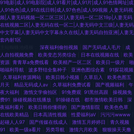
91电影|成人91电影院|成人91看片|成人91片|成人91色情网址|成
人91色色|成人91在线日韩|成人97色色|成人99视频
人妻无码视
频|人妻无码视频一区二区三区|人妻无码一区二区19p|人妻无码
在线视频二区|人妻无码在线一区二|人妻无码中文三级|人妻无码
中文字幕|人妻无码中文字幕永久在线|人妻无码自拍亚洲|人妻无
套内射1区
主站蜘蛛池模板：
深夜福利偷拍视频
|
国产无码成人毛片
|
成
人自拍视频免费
|
欧美变态另类综合
|
日本在线视频在线
|
欧美
资源
|
青青草a免费线看
|
欧美精产一区二区
|
欧美日一级片
|
啪
啪福利导航
|
波多野结全集种子
|
亚洲色图综合素
|
91探花视频
|
久草福利资源网站
|
欧美日韩小视频
|
久草后入
|
欧美色图五
月天
|
精品无码成人av
|
久草福利免费试看
|
国产视频福利
|
午
夜大福利
|
激惰文学偷拍区
|
91免费观
|
91黑丝高跟
|
操视频免
费91
|
操碰视频在线播放
|
91操碰在线
|
都市激情欧美日韩
|
深
夜福利看片
|
欧美日韩你懂得的
|
国产激情影院
|
欧美色色草
|
在线欧美精品
|
日本高清性视频
|
性爱福利aV
|
污污污wwww
|
起碰人人97
|
国产传媒在线成人
|
激情五月婷婷日
|
青久视频
91
|
欧美一级a看片
|
另类导航
|
激情六月欧美
|
狠狠操天天撸
|