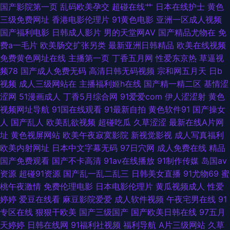
国产影院第一页
乱码欧美孕交
超碰在线艹
日本在线护士
黄色
三级免费网址
香港电影伦理片
91黄色电影
亚洲一区成人视频
袜主播 AV国产福利激情 精品日韩人妻 男人的天堂AVV 欧美亚操B 午夜福利
国产福利电影
日韩成人影片
男的天堂网AV
国产精品尤物在
免
费a一毛片
欧美肠交扩张另类
最新亚洲日韩精品
欧美在线视频
电源 亚洲日韩欧美变态 影音先锋中文字幕资源 91不卡在线看 婷婷丁香花一
免费黄色网址在线
主播第一页
丁香五月网
性爱东京热
草逼视
频78
国产成人免费无码
高清日韩无码视频
宗和网五月天
日b
区 久久的插口免费的视频 色色福利视频 91cn色 91国在线等 91日韩成人综
视频
成人三级网站在
主播福利姬h在线
国产精一精二区
基情涩
涩网
51漫画成人
丁香5月综合网
91爱爱com
伊人涩涩射
黄色
合 91原创大神在线观看 www免费成人网站 岛国精品在线播放 青青草国拍自
视频网址导航
91国在线观看
91最新自拍
黄色软件91
国产操女
人
国产乱人
欧美乱欲视频
超碰吃瓜
久草涩涩
最新在线A片网
亚州精品国产精品 91豆花久久 97伦理影院 成人版黑丝电影 国产精品做爱 久
址
黄色视屏网站
欧美午夜寂寞影院
新视觉影视
成人写真福利
欧美内射网址
日本中文字幕无码
97日穴网
成人免费在线
精品
久精品麻豆 91玖玖 色色男人的天堂AV 欧美人妻丰满 九九精品久久 91九色
国产免费观看
国产不卡高清
91av在线播放
91制作传媒
岛国av
资源
超碰91资源
国产乱一乱二乱三
日韩美女直播
91尤物69
蜜
蝌蚪熟女成人 伪娘ts国产在线 91人妻爽 爱草b网 国产在线92 久久日本熟妇
桃午夜激情
免费伦理电影
日本电影伦理片
黄瓜视频成人
性爱
婷婷
爱豆在线看
麻豆影院爱爱
成人软件视频
午夜宅男在线
91
熟色一区 色老大成人综合站 91欧美传媒 波多野结依无码视频 激情自拍第三
专区在线
狠狠干欧美
国产三级国产
国产欧美日韩在线
97五月
天婷婷
日韩在线网
91福利社视频
福利导航
A片三级网站
久草
区 蜜桃成人无码一区 丝袜操逼伊人91 亚洲精品女人久久 www91簧片 先锋