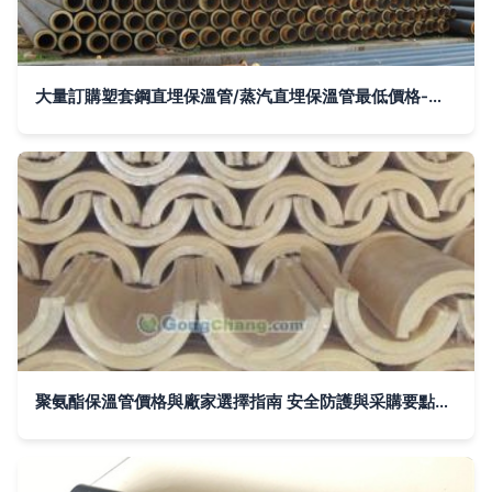
大量訂購塑套鋼直埋保溫管/蒸汽直埋保溫管最低價格-產品報價-廊坊市大城保溫材料
聚氨酯保溫管價格與廠家選擇指南 安全防護與采購要點解析