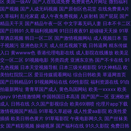
区
美国一级AV
国产人在线成免费
免费黄色A片网址
微拍福利
国产视频
国产人成无码视频
国产原创区色花堂
在线免费黄A片
角不伦影院 丁香五月激情图片 aV福利在线网 91原创视频在线观看 91视频网
久草福利
乱伦家庭
成人午夜免费视频
人妖射精
国产屁屁
国产
精品天干天
国产精品午夜一区
中文字幕无码人妻
日本不卡二区
页综合 91牛牛 91av免费视频 色婷婷亚洲精品 免费激情三级网站 激情另类中
国产日韩91
久草福利视频网
91日日夜夜91
超碰碰天天操
91草
草酒店视频
韩日一区二区
国产激情视频网站
成人视频日本
茄
字图区 激情丁香社区 国际最新3G国产视频 男人av先锋资源网 欧洲精品 久
子视频污
亚洲色欲天天
成人丝瓜视频下载
日韩逼网
精东传媒
入口
黄wwww色
香港伦理电影在线
成人影院在线播放
欧美足
久伊人青 国产精品国产婷婷精品 成人网在线免费观看 肏屄资源网 91永久在
交一区二区
91视频电影
另类四虎
亚洲东京热
国产不卡在线
91
九色视频
日本天堂视频导航
日本三级光棍影院
91大神精品
欧
线免费 91国产人妖 影音先锋中文字幕资源 在线观看下载黄 亚洲精品久久无
美怡红院院二区
爱豆传媒观看网站
综合日韩欧美
草逼网首页
国产日韩精品91
91视频网站在线
69性影院
福利资源在线
91自
码人寿 久草国产视频在线一起 国产92视频 丁香婷婷乱鲁 97资源站老师素人
拍最新网址
青青草国产成人
黄色岛国网站
欧美一xxxxx
欧美
gayv
91色情激情网
中国韩国日本高清
国产国产一区
亚洲欧洲
91色男人 91n首页 午夜免费诱惑av福利 婷婷五月天午夜影院 日韩精品成人
成人
日韩在线
久久国产影视综合
欧美69潮喷
伦理片app下载
激情视频国产精品
91草莓久草超碰
成人性爱aa影院
欧美性爱
免费成人 精品热热色色 国产在啪在线观看 成人网站黑丝 AV福利免费播放 91
插插
欧美日韩色黄片
91草莓影院
午夜电影网久久
国产丝袜美
女
国产精彩视频
操碰视屏
国产福利在线
91久久影院
免费日韩
视频在线手机播放 五月花丁香社区 一区av大秀影院 性交美女 日韩新片区 三