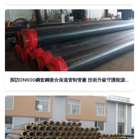
探訪DN600鋼套鋼復合保溫管制管廠 技術升級守護能源輸送命脈