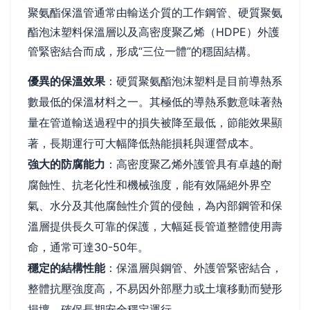
聚氨酯保溫管通常由輸送介質的工作鋼管、硬質聚氨
酯泡沫塑料保溫層以及高密度聚乙烯（HDPE）外護
管緊密結合而成，形成“三位一體”的穩固結構。
優異的保溫效果
：硬質聚氨酯泡沫塑料是目前導熱系
數最低的保溫材料之一。其極低的導熱系數意味著熱
量在管道輸送過程中的損失被降至最低，節能效果顯
著，長期運行可大幅降低熱能損耗與運營成本。
強大的防腐能力
：高密度聚乙烯外護管具有卓越的耐
腐蝕性、抗老化性和機械強度，能有效隔絕外界空
氣、水分及其他腐蝕性介質的侵蝕，為內部鋼管和保
溫層提供長久可靠的保護，大幅延長管道整體使用壽
命，通常可達30-50年。
穩定的結構性能
：保溫層與鋼管、外護管緊密結合，
整體抗壓強度高，不易因外部壓力或土壤移動而變形
損壞，確保長期安全穩定運行。