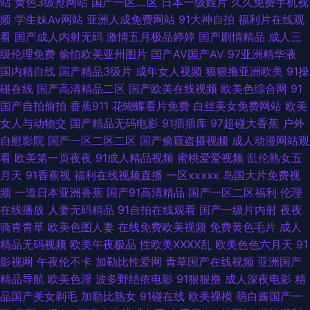
站
黄色3级抢网站
国产一区二区
日本一级婬片
久久免费手机视
频
学生妹Av网站
亚洲人成免费网站
91大神自拍
福利片在线观
色情欧美另类 婷婷中文字幕一区 色爱激情 蜜桃成人在线观看 韩国福利一区
看
国产成人内射无码
激情五月极品婷婷
国产剧情精品
成人三
级伦理免费
偷怕欧美亚州图片
国产AV国产AV
97亚洲精华液
国产福利91av 丁香花婷婷色导航 WWW久久精品 91竹菊国产 91青青艹 91涩
国内精自线
国产精品3级片
成年女人视频
狠狠撸亚洲欧美
91操
碰在线
国产高清精品二区
国产欧美在线视频
欧美色综合网
91
涩综合 91成人片免费视频 91苍苍影院 亚洲肉肉网 午夜福利成人精 深夜福利
国产自拍偷拍
香蕉911
花蝴蝶看片免费
白丝美女免费网站
欧美
女人与动物交
国产精品无码电影
91插插库
97超碰大香蕉
户外
91 欧美日韩黄色网 91黄在线观看永久免费版 91大神磁力 婷婷综合网狼人 91
自慰影院
国产一区二区二区
国产偷窥盗摄视频
成人动漫网站观
看
欧美第一页夜夜
91成人精品视频
蜜桃爱爱视频
乱伦熟女五
麻豆精 影音先锋资av 三级片黄色网址 欧美妇岳淫伦视频 日韩精品久久入口
月天
91香蕉视
福利在线视频直播
一区xxxxx
岛国大片免费视
频
一道日本亚洲香蕉
国产91高清精品
国产一区二区福利
伦理
久久九九 福利视频站 AV先锋影音电影中文 91网站不用下载免费 91视频色
在线播放
人妻无码精品
91自拍在线观看
国产一级片内射
夜夜
骑青青草
欧美色图人妻
在线免费欧美视频
免费黄色毛片
成人
91传媒视频在线观看 91次元黄色观看 无码砖区 三级免费黄色大片 女优在线
精品无码视频
欧美午夜极品
性欧美ⅩⅩⅩⅩ乱
欧美色色六月天
91
影视网
午夜伦不卡
加勒比性爱网
青草国产在线视频
亚洲国产
久草在线视频福利 福利区站91 白丝www在线 91丝袜自慰在线观看 91路C
精品导航
欧美色淫
波多野结依电影
91狠狠撸
成人深夜电影
精
品国产美女剃毛
加勒比熟女
91碰在线
欧美裸模
萌白酱国产一
91成人色网 五月丁香花影院 三级网址国产 男人天堂网91 美女黄页91视频 海