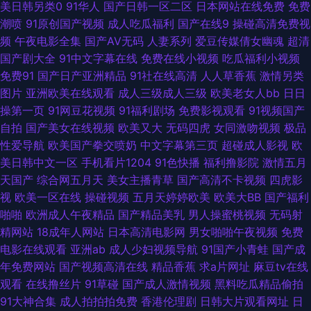
美日韩另类0
91华人
国产日韩一区二区
日本网站在线免费
免费
潮喷
91原创国产视频
成人吃瓜福利
国产在线9
操碰高清免费视
源天堂av 影音先锋岛国资源 狠狠草网址 久草在线免费av 日本韩国久久 色九
频
午夜电影全集
国产AV无码
人妻系列
爱豆传媒倩女幽魂
超清
国产剧大全
91中文字幕在线
免费在线小视频
吃瓜福利小视频
九国产 性福五月天激情 亚洲视频中文字幕日韩 伊人网在9线 91官方传媒免
免费91
国产日产亚洲精品
91社在线高清
人人草香蕉
激情另类
图片
亚洲欧美在线观看
成人三级成人三级
欧美老女人bb
日日
费线观看 91黄色天堂 欧美A片色图 天美人人插 欧美视频干 91九色蝌蚪人妻
操第一页
91网豆花视频
91福利剧场
免费影视观看
91视频国产
自拍
国产美女在线视频
欧美又大
无码四虎
女同激吻视频
极品
91天堂色 91熟女色 99福利导航在线观看 Av午夜蜜桃传媒软件 av黄色片 97
性爱导航
欧美国产拳交喷奶
中文字幕第三页
超碰成人影视
欧
美日韩中文一区
手机看片1204
91色快播
福利撸影院
激情五月
人妖小视频 免费黄网久9 日韩精品AⅤ在线 性交片子 91com精彩视频 91白虎
天国产
综合网五月天
美女主播青草
国产高清不卡视频
四虎影
视
欧美一区在线
操碰视频
五月天婷婷欧美
欧美大BB
国产福利
国产 91狼人社在线观看 91免费观看破处 91情爱网址 91社在线看 成人电彭
啪啪
欧洲成人午夜精品
国产精品美乳
男人操蜜桃视频
无码射
精网站
18成年人网站
日本高清电影网
男女啪啪午夜视频
免费
福利姬网址欧美 国产精品v日本精品 国产欧美探花日韩91 玖玖热老司机 欧
电影在线观看
亚洲ab
成人少妇视频导航
91国产小青蛙
国产成
年免费网站
国产视频高清在线
精品香蕉
求a片网址
麻豆tv在线
美免费网18 欧美色网国产探花 人妻导航AV 青娱乐先锋影音 一级片欧美 91
观看
在线撸丝片
91草碰
国产成人激情视频
黑料吃瓜精品偷拍
91大神合集
成人拍拍拍免费
香港伦理剧
日韩大片观看网址
日
福利址 91青青视屏 91色超碰香蕉 91在线视频福利观看 97海角熟女 99超碰