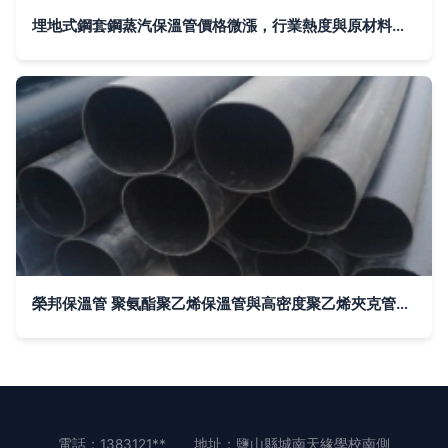
埋地式鋼套鋼蒸汽保溫管價格微漲，行業熱度與原材料成本共振
榮邦保溫管 聚氨酯聚乙烯保溫管與高密度聚乙烯夾克管的生產標桿
電話：1383121**
地址：鹽山縣城南天緣學校南側