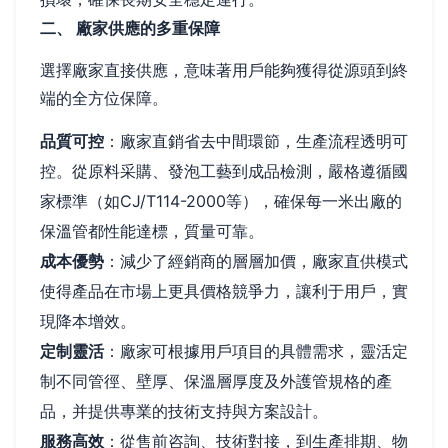
二、 廠家供應的多重保障
選擇廠家直接供應，意味著用戶能夠獲得從源頭到終
端的全方位保障。
品質可控
：廠家直銷省去中間環節，生產流程透明可
控。從原料采購、發泡工藝到成品檢測，嚴格遵循國
家標準（如CJ/T114-2000等），確保每一米出廠的
保溫管都性能達標，質量可靠。
成本優勢
：減少了經銷商的層層加價，廠家直供模式
使得產品在市場上更具價格競爭力，讓利于用戶，實
現降本增效。
定制靈活
：廠家可根據用戶項目的具體需求，靈活定
制不同管徑、壁厚、保溫層厚度及外護管規格的產
品，并提供專業的技術支持與方案設計。
服務高效
：從售前咨詢、技術對接，到生產排期、物