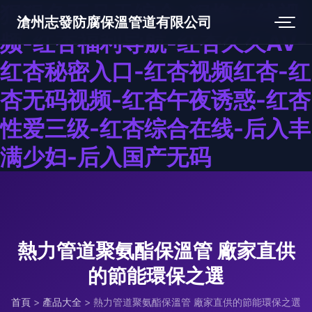
狠狠色五月天综合-狠撸在线视
滄州志發防腐保溫管道有限公司
频-红杏福利导航-红杏久久AV-
红杏秘密入口-红杏视频红杏-红
杏无码视频-红杏午夜诱惑-红杏
性爱三级-红杏综合在线-后入丰
满少妇-后入国产无码
熱力管道聚氨酯保溫管 廠家直供
的節能環保之選
首頁
>
產品大全
>
熱力管道聚氨酯保溫管 廠家直供的節能環保之選